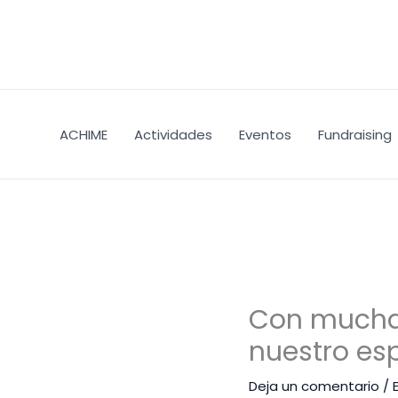
Ir
al
contenido
ACHIME
Actividades
Eventos
Fundraising
Con mucha 
nuestro es
Deja un comentario
/