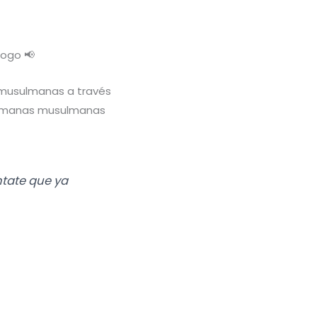
logo 📢
musulmanas a través
hermanas musulmanas
ntate que ya